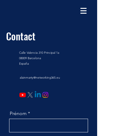
Contact
Calle Valencia 310 Principal 1a
08009 Barcelona
España
alainmarty@networking365.eu
Prénom